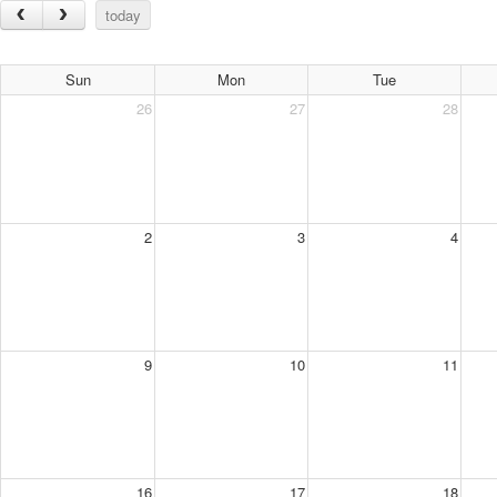
today
Sun
Mon
Tue
26
27
28
2
3
4
9
10
11
16
17
18